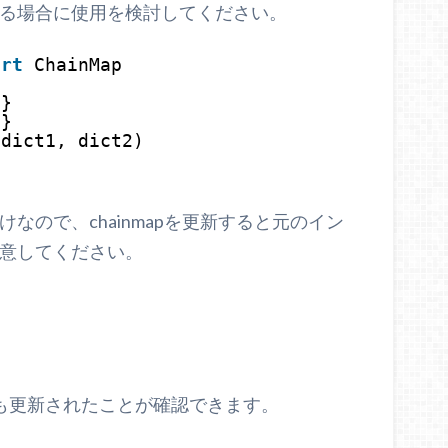
る場合に使用を検討してください。
ort
ChainMap
2
}
4
}
(dict1, dict2)
)
なので、chainmapを更新すると元のイン
意してください。
辞書も更新されたことが確認できます。