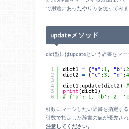
で用途にあったやり方を使ってみま
updateメソッド
dict型にはupdateという辞書
1
dict1 
=
{
"a"
:
1
, 
"b"
:
2
dict2 
=
{
"c"
:
3
, 
"d"
:
3
4
dict1.update(dict2) 
5
print
(dict1)
6
# {'a': 1, 'b': 2, '
引数にマージしたい辞書を指定する
引数で指定した辞書の値が優先され
注意してください。