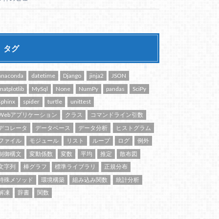
タグ
anaconda
datetime
Django
jinja2
JSON
matplotlib
MySql
None
NumPy
pandas
SciPy
sphinx
spider
turtle
unittest
Webアプリケーション
クラス
コマンドライン引数
デコレータ
データベース
データ分析
ヒストグラム
ファイル
モジュール
リスト
ループ
ログ
例外
制御構文
変動係数
変数
平均
推定
散布図
文字列
棒グラフ
標準ライブラリ
正規分布
特殊メソッド
環境構築
組み込み関数
統計分析
解凍
辞書
関数