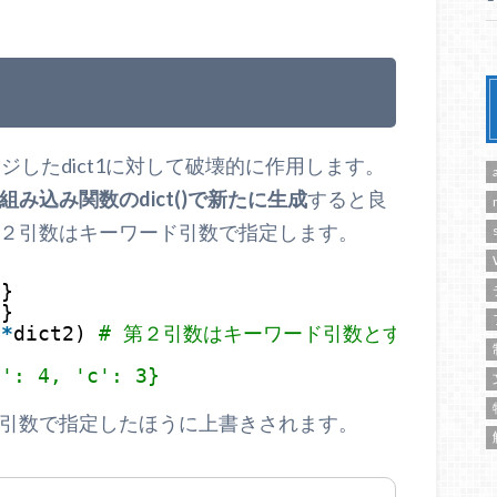
ージしたdict1に対して破壊的に作用します。
み込み関数のdict()で新たに生成
すると良
２引数はキーワード引数で指定します。
2
}
4
}
*
*
dict2) 
# 第２引数はキーワード引数とする
d': 4, 'c': 3}
引数で指定したほうに上書きされます。