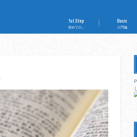
1st.Step
Basic
初めての…
入門編
る