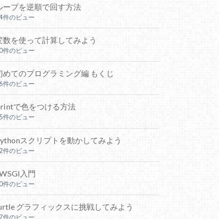
ループを逆順で回す方法
54件のビュー
変数を使って計算してみよう
50件のビュー
初めてのプログラミング編 もくじ
36件のビュー
printで色をつける方法
25件のビュー
Pythonスクリプトを動かしてみよう
22件のビュー
uWSGI入門
20件のビュー
turtle グラフィックスに挑戦してみよう
17件のビュー