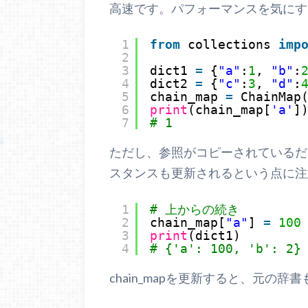
高速です。パフォーマンスを気にす
1
from
collections 
imp
2
3
dict1 
=
{
"a"
:
1
, 
"b"
:
4
dict2 
=
{
"c"
:
3
, 
"d"
:
5
chain_map 
=
ChainMap
6
print
(chain_map[
'a'
]
7
# 1
ただし、参照がコピーされているだけ
スタンスも更新されるという点に注
1
# 上からの続き
2
chain_map[
"a"
] 
=
100
3
print
(dict1)
4
# {'a': 100, 'b': 2}
chain_mapを更新すると、元の