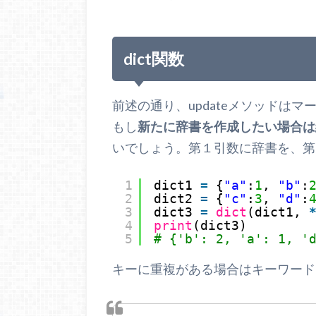
dict関数
前述の通り、updateメソッドはマ
もし
新たに辞書を作成したい場合は組
いでしょう。第１引数に辞書を、第
1
dict1 
=
{
"a"
:
1
, 
"b"
:
2
dict2 
=
{
"c"
:
3
, 
"d"
:
3
dict3 
=
dict
(dict1, 
4
print
(dict3)
5
# {'b': 2, 'a': 1, '
キーに重複がある場合はキーワード