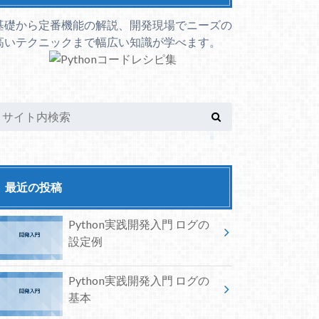
基礎から定番機能の解説、開発現場でニーズの
高いテクニックまで幅広い知識が学べます。
最近の投稿
Python実践開発入門 ログの
設定例
Python実践開発入門 ログの
基本