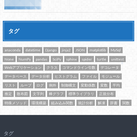
タグ
anaconda
datetime
Django
jinja2
JSON
matplotlib
MySql
None
NumPy
pandas
SciPy
sphinx
spider
turtle
unittest
Webアプリケーション
クラス
コマンドライン引数
デコレータ
データベース
データ分析
ヒストグラム
ファイル
モジュール
リスト
ループ
ログ
例外
制御構文
変動係数
変数
平均
推定
散布図
文字列
棒グラフ
標準ライブラリ
正規分布
特殊メソッド
環境構築
組み込み関数
統計分析
解凍
辞書
関数
タグ