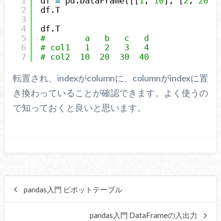
1
df 
=
pd.DataFrame([[
1
, 
10
], [
2
, 
20
],
2
df.T
3
4
df.T
5
#        a   b   c   d
6
# col1   1   2   3   4
7
# col2  10  20  30  40
転置され、indexがcolumnに、columnがindexに置
き換わっていることが確認できます。よく使うの
で知っておくと良いと思います。
pandas入門 ピボットテーブル
pandas入門 DataFrameの入出力